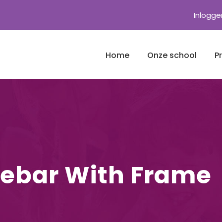
Inlogge
Home
Onze school
P
idebar With Frame