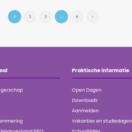
1
2
3
…
6
ool
Praktische informatie
rgerschap
Open Dagen
Downloads
Aanmelden
ammering
Vakanties en studiedagen
kingsverband PPO:
Schooltijden