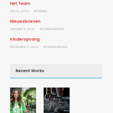
Het Team
MEI 12, 2026
ADMIN
BY
Nieuwsbrieven
JANUARI 9, 2026
SAMIRABUDAK
BY
Kinderopvang
DECEMBER 17, 2025
SAMIRABUDAK
BY
Recent Works