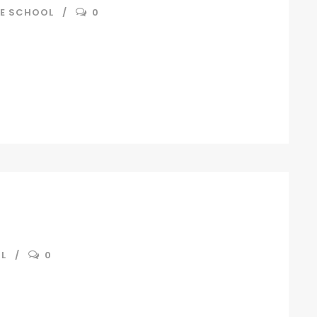
E SCHOOL
0
L
0