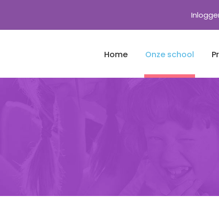
Inlogge
Home
Onze school
P