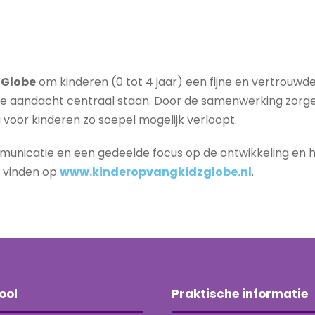
zGlobe
om kinderen (0 tot 4 jaar) een fijne en vertrouwde 
jke aandacht centraal staan. Door de samenwerking zorge
voor kinderen zo soepel mogelijk verloopt.
mmunicatie en een gedeelde focus op de ontwikkeling en he
e vinden op
www.kinderopvangkidzglobe.nl
.
ool
Praktische informatie