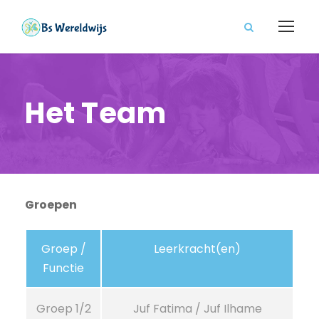
Het Team
Groepen
Groep /
Leerkracht(en)
Functie
Groep 1/2
Juf Fatima / Juf Ilhame