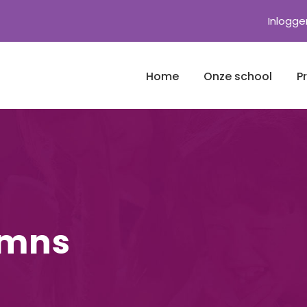
Inlogge
Home
Onze school
P
umns