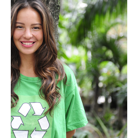
Charity & Voluntary For
Social
Charity
/
Social