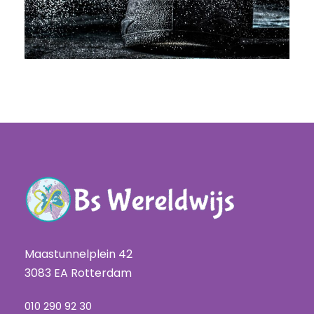
Maastunnelplein 42
3083 EA Rotterdam
010 290 92 30