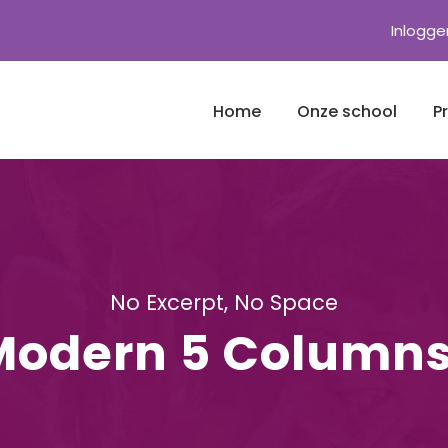
Inlogge
Home
Onze school
P
No Excerpt, No Space
 Modern 5 Column