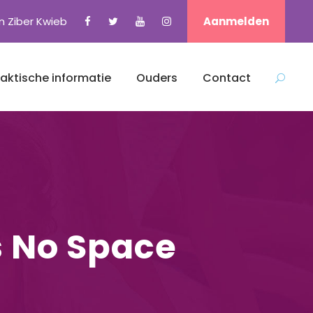
n Ziber Kwieb
Aanmelden
raktische informatie
Ouders
Contact
s No Space