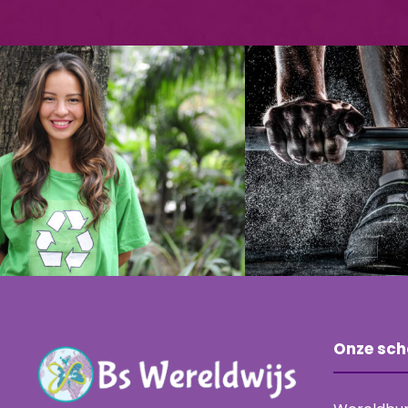
Charity & Voluntary
Free Training
For Social
Senior
Charity
/
Social
Sport
Onze sch